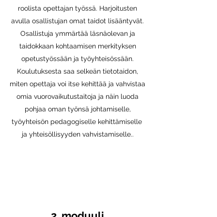
roolista opettajan työssä. Harjoitusten
avulla osallistujan omat taidot lisääntyvät.
Osallistuja ymmärtää läsnäolevan ja
taidokkaan kohtaamisen merkityksen
opetustyössään ja työyhteisössään.
Koulutuksesta saa selkeän tietotaidon,
miten opettaja voi itse kehittää ja vahvistaa
omia vuorovaikutustaitoja ja näin luoda
pohjaa oman työnsä johtamiselle,
työyhteisön pedagogiselle kehittämiselle
ja yhteisöllisyyden vahvistamiselle..
2. moduuli