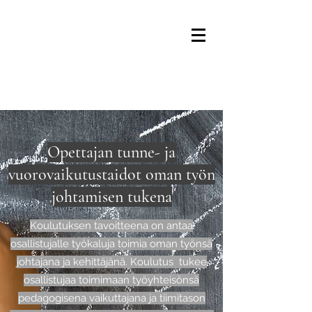
Opettajan tunne- ja
vuorovaikutustaidot oman työn
johtamisen tukena
Koulutuksen tavoitteena on antaa
osallistujalle työkaluja toimia oman työnsä
johtajana ja kehittäjänä. Koulutus tukee
osallistujaa toimimaan työyhteisönsä
pedagogisena vaikuttajana ja tiimitason