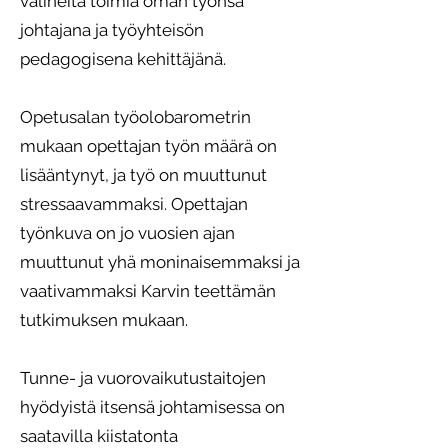
välineitä toimia oman työnsä
johtajana ja työyhteisön
pedagogisena kehittäjänä.
Opetusalan työolobarometrin
mukaan opettajan työn määrä on
lisääntynyt, ja työ on muuttunut
stressaavammaksi. Opettajan
työnkuva on jo vuosien ajan
muuttunut yhä moninaisemmaksi ja
vaativammaksi Karvin teettämän
tutkimuksen mukaan.
Tunne- ja vuorovaikutustaitojen
hyödyistä itsensä johtamisessa on
saatavilla kiistatonta