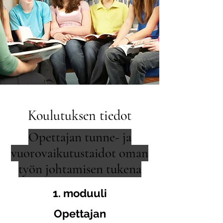
Koulutuksen tiedot
Opettajan tunne- ja
vuorovaikutustaidot oman
työn johtamisen tukena
1. moduuli
Opettajan