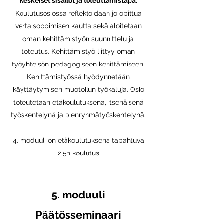
Keskeiset sisällöt ja toteuttamistapa:
Koulutusosiossa reflektoidaan jo opittua
vertaisoppimisen kautta sekä aloitetaan
oman kehittämistyön suunnittelu ja
toteutus. Kehittämistyö liittyy oman
työyhteisön pedagogiseen kehittämiseen.
Kehittämistyössä hyödynnetään
käyttäytymisen muotoilun työkaluja. Osio
toteutetaan etäkoulutuksena, itsenäisenä
työskentelynä ja pienryhmätyöskentelynä.
4. moduuli on etäkoulutuksena tapahtuva
2,5h koulutus
5. m
oduuli
Päätösseminaar
i