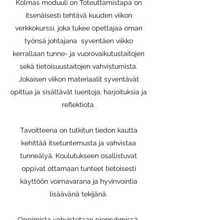
Kolmas moduuli on Toteuttamistapa on
itsenäisesti tehtävä kuuden viikon
verkkokurssi, joka tukee opettajaa oman
työnsä johtajana syventäen viikko
kerrallaan tunne- ja vuorovaikutustaitojen
sekä tietoisuustaitojen vahvistumista.
Jokaisen viikon materiaalit syventävät
opittua ja sisältävät luentoja, harjoituksia ja
reflektiota.
Tavoitteena on tutkitun tiedon kautta
kehittää itsetuntemusta ja vahvistaa
tunneälyä. Koulutukseen osallistuvat
oppivat ottamaan tunteet tietoisesti
käyttöön voimavarana ja hyvinvointia
lisäävänä tekijänä.
Oppimista vahvistetaan pienryhmissä,