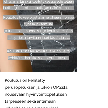
johtajana. Lisäksi koulutuksessa edistetään
jaettua johtamista opettajan näkökulmasta.
Koulutus tukee opettajan ja ohjaajan omaa
työssä jaksamista
ja tuo luokkahuoneisiin ja kouluyhteisöön
taitoja, joita tarvitaan juuri tässä ajassa.
Koulutus on tilauskoulutus kunnille tai
kehittämishankkeissa toteutettavaksi
Koulutus on kehitetty
perusopetuksen ja lukion OPS:sta
nousevaan hyvinvointiopetuksen
tarpeeseen sekä antamaan