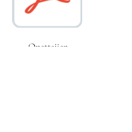
Opettajien
kokemuksia tunne - ja
tietoisuustaitojen
opettamisesta
Tällä videolla kuulet, miksi tunne- ja
tietoisuustaidot ovat tärkeä osa
opettajan ja oppilaan taitoja.