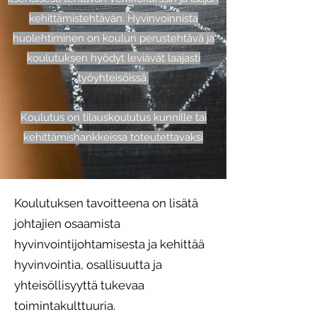
kehittämistehtävän. Hyvinvoinnista
huolehtiminen on koulun perustehtävä ja
koulutuksen hyödyt leviävät laajasti
työyhteisöissä.
Koulutus on tilauskoulutus kunnille tai
kehittämishankkeissa toteutettavaksi
Koulutuksen tavoitteena on lisätä
johtajien osaamista
hyvinvointijohtamisesta ja kehittää
hyvinvointia, osallisuutta ja
yhteisöllisyyttä tukevaa
toimintakulttuuria.