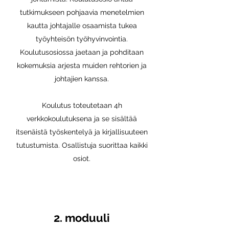
tutkimukseen pohjaavia menetelmien
kautta johtajalle osaamista tukea
työyhteisön työhyvinvointia.
Koulutusosiossa jaetaan ja pohditaan
kokemuksia arjesta muiden rehtorien ja
johtajien kanssa.
Koulutus toteutetaan 4h
verkkokoulutuksena ja se sisältää
itsenäistä työskentelyä ja kirjallisuuteen
tutustumista. Osallistuja suorittaa kaikki
osiot.
2. mod
uuli