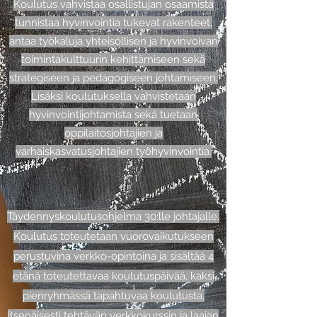
Koulutus vahvistaa osallistujan osaamista
tunnistaa hyvinvointia tukevat rakenteet,
antaa työkaluja yhteisöllisen ja hyvinvoivan
toimintakulttuurin kehittämiseen sekä
strategiseen ja pedagogiseen johtamiseen.
Lisäksi koulutuksella vahvistetaan
hyvinvointijohtamista sekä tuetaan
oppilaitosjohtajien ja
varhaiskasvatusjohtajien työhyvinvointia.
Täydennyskoulutusohjelma 30:lle johtajalle.
Koulutus toteutetaan vuorovaikutukseen
perustuvina verkko-opintoina ja sisältää 4
etänä toteutettavaa koulutuspäivää, kaksi
pienryhmässä tapahtuvaa koulutusta,
itsenäisesti tehtävän verkkokurssin ja laajan