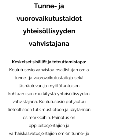
Tunne- ja
vuorovaikutustaidot
yhteisöllisyyden
vahvistajana
Keskeiset sisällöt ja toteuttamistapa:
Koulutusosio vahvistaa osallistujan omia
tunne- ja vuorovaikutustaitoja sekä
läsnäolevan ja myötätuntoisen
kohtaamisen merkitystä yhteisöllisyyden
vahvistajana. Koulutusosio pohjautuu
tieteelliseen tutkimustietoon ja käytännön
esimerkkeihin. Painotus on
oppilaitosjohtajien ja
varhaiskasvatusjohtajien omien tunne- ja