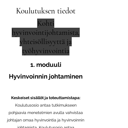
Koulutuksen tiedot
Kohti
hyvinvointijohtamista,
yhteisöllisyyttä ja
työhyvinvointia
1. moduuli
Hyvinvoinnin johtaminen
Keskeiset sisällöt ja toteuttamistapa:
Koulutusosio antaa tutkimukseen
pohjaavia menetelmien avulla vahvistaa
johtajan omaa hyvinvointia ja hyvinvoinnin
johtamista. Koulutusosio antaa