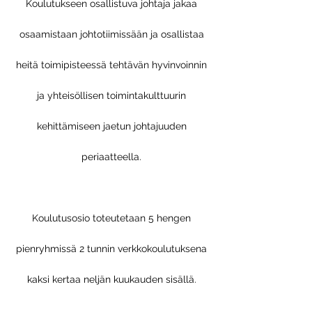
Koulutukseen osallistuva johtaja jakaa
osaamistaan johtotiimissään ja osallistaa
heitä toimipisteessä tehtävän hyvinvoinnin
ja yhteisöllisen toimintakulttuurin
kehittämiseen jaetun johtajuuden
periaatteella.
Koulutusosio toteutetaan 5 hengen
pienryhmissä 2 tunnin verkkokoul
utuksena
kaksi kertaa neljän kuukauden sisällä.