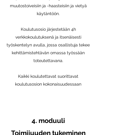
muutostoiveisiin ja -haasteisiin ja vietyä
käytäntöön.
Koulutusosio järjestetään 4h
verkkokoulutuksenä ja itsenäisesti
työskentelyn avulla, jossa osallistuja tekee
kehittämistehtävän omassa työssään
toteutettavana.
Kaikki koulutettavat suorittavat
koulutusosion kokonaisuudessaan
4
. mod
uuli
Toimijuuden tukeminen