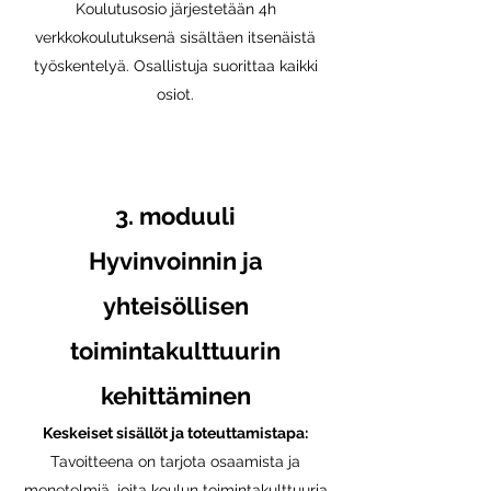
Koulutusosio järjestetään 4h
verkkokoulutuksenä sisältäen itsenäistä
työskentelyä. Osallistuja suorittaa kaikki
osiot.
3. mod
uuli
Hyvinvoinnin ja
yhteisöllisen
toimintakulttuurin
kehittäminen
Keskeiset sisällöt ja toteuttamistapa:
Tavoitteena on tarjota osaamista ja
menetelmiä, joita koulun toimintakulttuuria