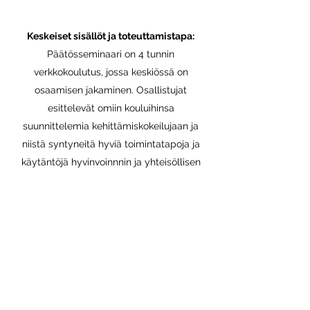
Keskeiset sisällöt ja toteuttamistapa:
Päätösseminaari on 4 tunnin
verkkokoulutus, jossa keskiössä on
osaamisen jakaminen. Osallistujat
esittelevät omiin kouluihinsa
suunnittelemia kehittämiskokeilujaan ja
niistä syntyneitä hyviä toimintatapoja ja
käytäntöjä hyvinvoinnnin ja yhteisöllisen
toimintakulttuurin kehittämisestä.
Kokeiluissa syntyneitä hyviä toimintatapoja
ja käytäntöjä jaetaan koulutushankkeen
verkkosivuilla, joka on kaikkien
kiinnostuneiden saatavilla.