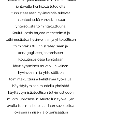
johtavalla henkilöllä tulee olla
tunnistaessaan hyvinvointia tukevat
rakenteet sekä vahvistaessaan
yhteisöllistä toimintakulttuuria.
Koulutusosio tarjoaa menetelmiä ja
tutkimustietoa hyvinvoinnin ja yhteisöllisen
toimintakulttuurin strategiseen ja
pedagogiseen johtamiseen.
Koulutusosiossa kehitetään
käyttäytymisen muotoilun keinon
hyvinvoinnin ja yhteisöllisen
toimintakulttuuria kehittävää työkalua.
Käyttäytymisen muotoilu yhdistää
käyttäytymistieteellisen tutkimustiedon
muotoiluprosessiin. Muotoilun työkalujen
avulla tutkimustieto saadaan sovellettua
jokaisen ihmisen ja organisaation