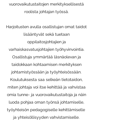
vuorovaikutustaitojen merkityksellisestä
roolista johtajan työssä.
Harjoitusten avulla osallistujan omat taidot
lisääntyvät sekä tuetaan
oppilaitosjohtajien ja
varhaiskasvatusjohtajien työhyvinvointia.
Osallistuja ymmärtää läsnäolevan ja
taidokkaan kohtaamisen merkityksen
johtamistyössään ja työyhteisössään.
Koulutuksesta saa selkeän tietotaidon,
miten johtaja voi itse kehittää ja vahvistaa
omia tunne- ja vuorovaikutustaitoja ja näin
luoda pohjaa oman työnsä johtamiselle,
työyhteisön pedagogiselle kehittämiselle
ja yhteisöllisyyden vahvistamiselle.