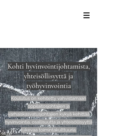
Kohti hyvinvointijohtamista,
yhteisöllisyyttä ja
työhyvinvointia
Koulutus on kehitetty vahvistamaan
oppilaitosjohtajien ja
varhaiskasvatusjohtajien kykyä kehittää
hyvinvointia, osallisuutta ja yhteisöllisyyttä
tukevaa toimintakulttuuria.